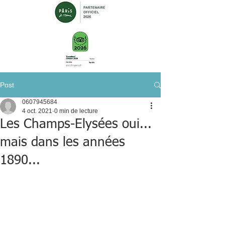
Post
0607945684
4 oct. 2021
0 min de lecture
Les Champs-Elysées oui...
mais dans les années
1890...