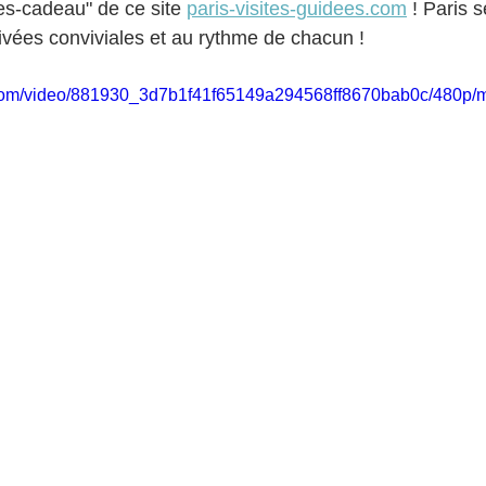
rtes-cadeau" de ce site 
paris-visites-guidees.com
 ! Paris 
rivées conviviales et au rythme de chacun !
ic.com/video/881930_3d7b1f41f65149a294568ff8670bab0c/480p/m