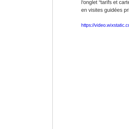
l'onglet "tarifs et ca
en visites guidées p
https://video.wixstat