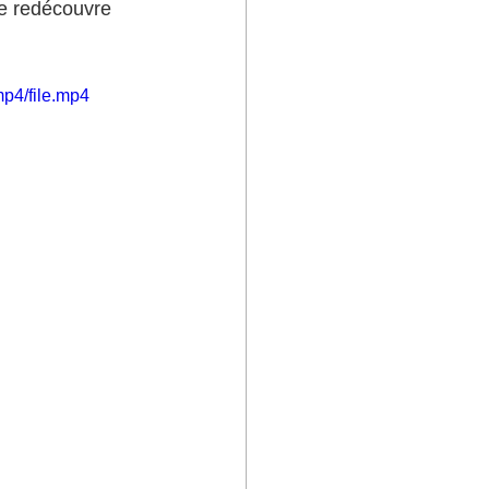
se redécouvre 
p4/file.mp4