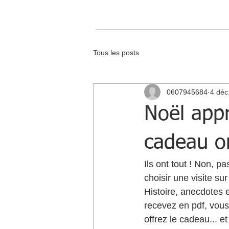
Tous les posts
0607945684
4 déc
Noël appr
cadeau or
Ils ont tout ! Non, p
choisir une visite sur
Histoire, anecdotes 
recevez en pdf, vous 
offrez le cadeau... e