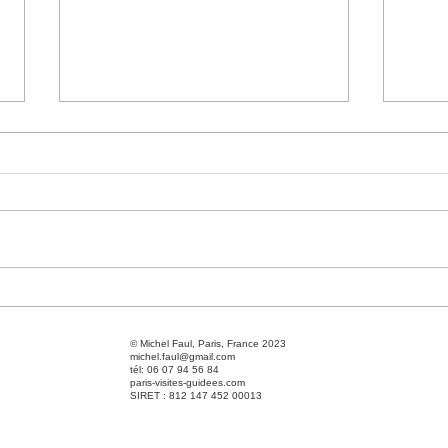
conférence exceptionnelle le 5
Pour
mai 2026 : La place de la
redéc
Concorde
guide
© Michel Faul, Paris, France 2023
michel.faul@gmail.com
Visit
tél: 06 07 94 56 84
paris-visites-guidees.com
SIRET : 812 147 452 00013