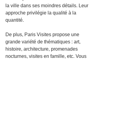
la ville dans ses moindres détails. Leur 
approche privilégie la qualité à la 
quantité.
De plus, Paris Visites propose une 
grande variété de thématiques : art, 
histoire, architecture, promenades 
nocturnes, visites en famille, etc. Vous 
pouvez facilement trouver une visite qui 
correspond à vos envies et à votre 
emploi du temps.
Enfin, les avis positifs des clients font 
de Paris Visites un choix fiable et 
apprécié depuis de nombreuses 
années.
Quelques exemples 