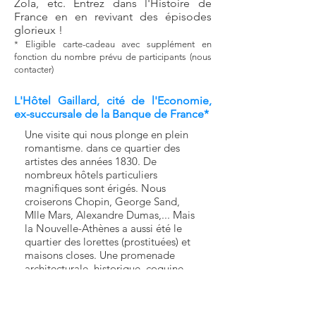
Zola, etc. Entrez dans l'Histoire de
France en en revivant des épisodes
glorieux !
* Eligibl
e cart
e-cadeau avec supplément en
fonction du nombre prévu de participants (nous
contacter)
L'Hôtel Gaillard, cité de l'Economie,
ex-succursale de la Banque de France*
Une visite qui nous plonge en plein
romantisme. dans ce quartier des
artistes des années 1830. De
nombreux hôtels particuliers
magnifiques sont érigés. Nous
croiserons Chopin, George Sand,
Mlle Mars, Alexandre Dumas,... Mais
la Nouvelle-Athènes a aussi été le
quartier des lorettes (prostituées) et
maisons closes. Une promenade
architecturale, historique, coquine,
artistique... Le musée de la Vie
romantique (hôtel Scheffer-Renan,
1830), l'hôtel particulier abritant la