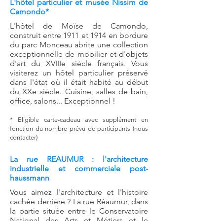
L'hôtel particulier et musée Nissim de
Camondo*
L'
hôtel
de Moïse de Camondo,
construit entre 1911 et
1914
en bordure
du
parc Monceau
abrite une collection
exceptionnelle de mobilier et d'objets
d'art du XVIIIe siècle français. Vous
visiterez un hôtel particulier préservé
dans l'état où il était habité au début
du XXe siècle. Cuisine, salles de bain,
office, salons... Exceptionnel !
* Eligibl
e cart
e-cadeau avec supplément en
fonction du nombre prévu de participants (nous
contacter)
La rue REAUMUR : l'architecture
industrielle et commerciale post-
haussmann
Vous aimez l'architecture et l'histoire
cachée derrière ? La rue Réaumur, dans
la partie située entre le Conservatoire
National des Arts et Métiers et le